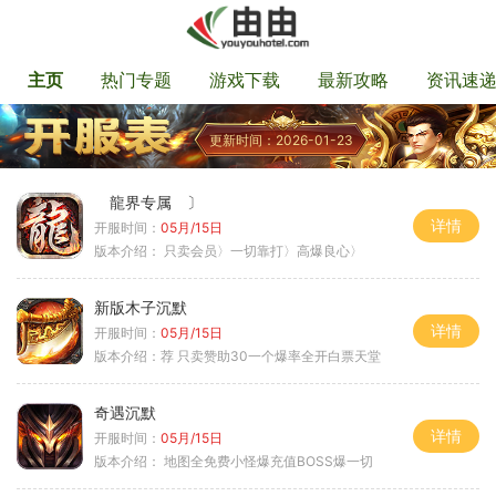
主页
热门专题
游戏下载
最新攻略
资讯速
更新时间：2026-01-23
龍界专属 〕
详情
开服时间：
05月/15日
版本介绍：
只卖会员〉一切靠打〉高爆良心〉
新版木子沉默
详情
开服时间：
05月/15日
版本介绍：
荐 只卖赞助30一个爆率全开白票天堂
奇遇沉默
详情
开服时间：
05月/15日
版本介绍：
地图全免费小怪爆充值BOSS爆一切