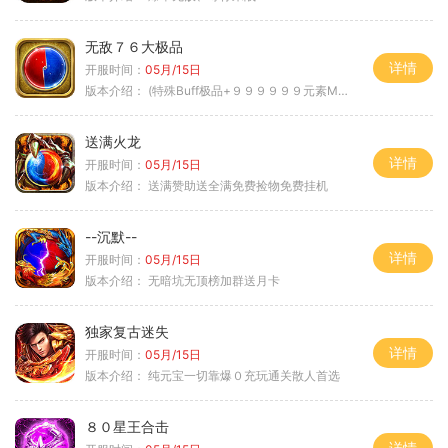
无敌７６大极品
详情
开服时间：
05月/15日
版本介绍：
(特殊Buff极品+９９９９９９元素Max）
送满火龙
详情
开服时间：
05月/15日
版本介绍：
送满赞助送全满免费捡物免费挂机
--沉默--
详情
开服时间：
05月/15日
版本介绍：
无暗坑无顶榜加群送月卡
独家复古迷失
详情
开服时间：
05月/15日
版本介绍：
纯元宝一切靠爆０充玩通关散人首选
８０星王合击
详情