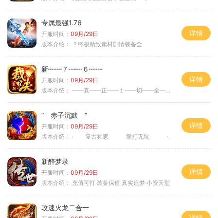
专属最强1.76
详情
开服时间：
09月/29日
版本介绍：
？终极精致素材剧情装备全
新┉┉７┉┉６┉┉
详情
开服时间：
09月/29日
版本介绍：
┉┉真┉┉正┉┉１┉┉切┉┉全┉┉爆┉┉
“ 赤子沉默 ”
详情
开服时间：
09月/29日
版本介绍：
· 复古独家 靠打无坑 ·
新醉梦录
详情
开服时间：
09月/29日
版本介绍：
充值可打·装备保值·真实追梦·小资天堂
攻速火龙二合一
详情