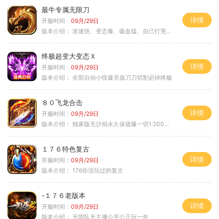
最牛专属无限刀
详情
开服时间：
09月/29日
版本介绍：
攻速快、变态毒、吸血猛、自己打茺值玩
终极超变大变态Ｘ
详情
开服时间：
09月/29日
版本介绍：
全部自动小怪爆充值刀刀切割必掉终极
８０飞龙合击
详情
开服时间：
09月/29日
版本介绍：
独家版无沙捐永久保值爆一切1:2000回3
１７６特色复古
详情
开服时间：
09月/29日
版本介绍：
176你没玩过的复古
-１７６老版本
详情
开服时间：
09月/29日
版本介绍：
无团队无主播公平公正玩一年