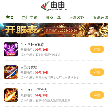
主页
热门专题
游戏下载
最新攻略
资讯速
更新时间：2025-09-29
１７６特色复古
详情
开服时间：
09月/29日
版本介绍：
176你没玩过的复古
自己打赞助
详情
开服时间：
09月/29日
版本介绍：
只要您会打怪！就可以全满毕业！
１．８０一百火龙
详情
开服时间：
09月/29日
版本介绍：
独家特色散人激情统战奖励