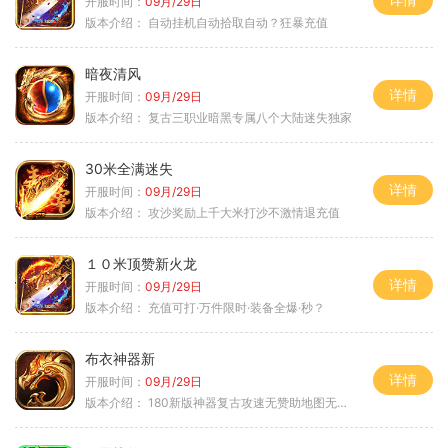
开服时间：
09月/29日
版本介绍：
自动挂机自动拾取自动？狂暴充值
暗夜清风
详情
开服时间：
09月/29日
版本介绍：
复古三职业暗黑专属八个大陆迷失独家
30米全满迷失
详情
开服时间：
09月/29日
版本介绍：
攻沙奖励上千大米打沙不激情退充值
１０米顶赞新火龙
详情
开服时间：
09月/29日
版本介绍：
充值可打·万件限时·装备全爆·秒？
布衣神器新
详情
开服时间：
09月/29日
版本介绍：
180新版神器复古攻速无赞助地图无排行