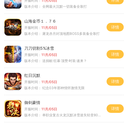
开服时间：
11月/05日
版本介绍：
全网最火沉默一切装备全靠打
山海金币１．７６
详情
开服时间：
11月/05日
版本介绍：
屠龙赤月封顶地图BOSS多装备全靠打
刀刀切割5%冰雪
详情
开服时间：
11月/05日
版本介绍：
送捐献·狂暴·顶赞·时装·速来？
红日沉默
详情
开服时间：
11月/05日
版本介绍：
纪念03年那种情怀激情无限
御剑豪情
详情
开服时间：
11月/05日
版本介绍：
单职业复古火龙沉默冰雪迷失轻变8085