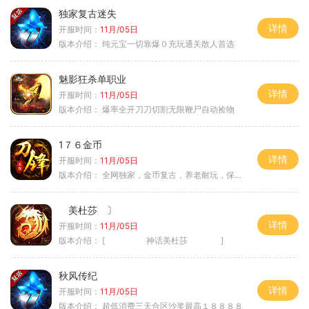
独家复古迷失
详情
开服时间：
11月/05日
版本介绍：
纯元宝一切靠爆０充玩通关散人首选
魅影狂杀单职业
详情
开服时间：
11月/05日
版本介绍：
爆率全开刀刀切割无限鞭尸自动捡物
1７６金币
详情
开服时间：
11月/05日
版本介绍：
全网独家，金币复古，养老耐玩，保底回収
美杜莎 〕
详情
开服时间：
11月/05日
版本介绍：
[ 神话美杜莎 ]
秋风传纪
详情
开服时间：
11月/05日
版本介绍：
超低消费三天合区沙奖最高１８８８８