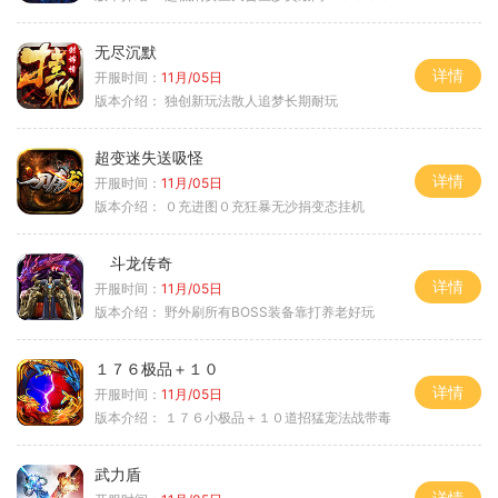
无尽沉默
详情
开服时间：
11月/05日
版本介绍：
独创新玩法散人追梦长期耐玩
超变迷失送吸怪
详情
开服时间：
11月/05日
版本介绍：
０充进图０充狂暴无沙捐变态挂机
斗龙传奇
详情
开服时间：
11月/05日
版本介绍：
野外刷所有BOSS装备靠打养老好玩
１７６极品＋１０
详情
开服时间：
11月/05日
版本介绍：
１７６小极品＋１０道招猛宠法战带毒
武力盾
详情