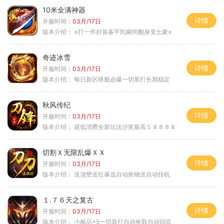
10米全满神器
详情
开服时间：
03月/17日
版本介绍：
≤打一件好装备平民瞬间翻身变土豪≥
奇迹冰雪
详情
开服时间：
03月/17日
版本介绍：
每日新区终极必爆一切靠打长期稳定
秋风传纪
详情
开服时间：
03月/17日
版本介绍：
超低消费全新玩法沙奖最高１８８８８
切割Ｘ无限乱爆ＸＸ
详情
开服时间：
03月/17日
版本介绍：
送顶赞送狂暴送自动捡物送自动挂机
１.７６天之复古
详情
开服时间：
03月/17日
版本介绍：
小极品+5一切靠打自动捡取自动回収