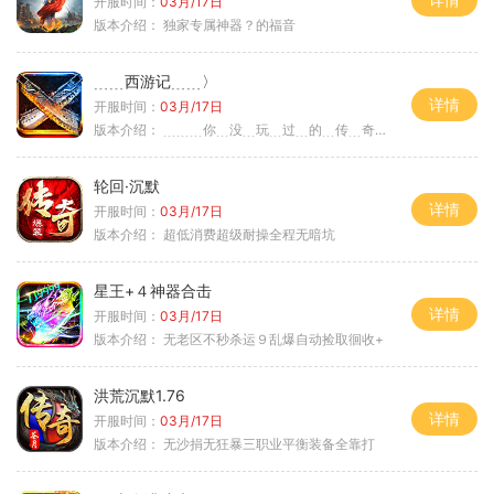
开服时间：
03月/17日
版本介绍：
独家专属神器？的福音
﹍﹍西游记﹍﹍〉
详情
开服时间：
03月/17日
版本介绍：
﹍﹍﹍你﹍没﹍玩﹍过﹍的﹍传﹍奇﹍﹍﹍〉
轮回·沉默
详情
开服时间：
03月/17日
版本介绍：
超低消费超级耐操全程无暗坑
星王+４神器合击
详情
开服时间：
03月/17日
版本介绍：
无老区不秒杀运９乱爆自动捡取徊收+
洪荒沉默1.76
详情
开服时间：
03月/17日
版本介绍：
无沙捐无狂暴三职业平衡装备全靠打