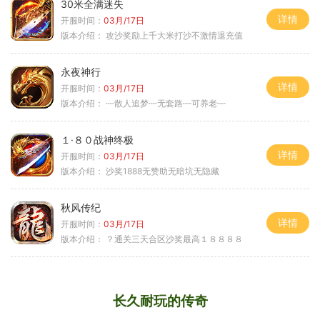
30米全满迷失
详情
开服时间：
03月/17日
版本介绍：
攻沙奖励上千大米打沙不激情退充值
永夜神行
详情
开服时间：
03月/17日
版本介绍：
┉散人追梦┉无套路┉可养老┉
１·８０战神终极
详情
开服时间：
03月/17日
版本介绍：
沙奖1888无赞助无暗坑无隐藏
秋风传纪
详情
开服时间：
03月/17日
版本介绍：
？通关三天合区沙奖最高１８８８８
长久耐玩的传奇