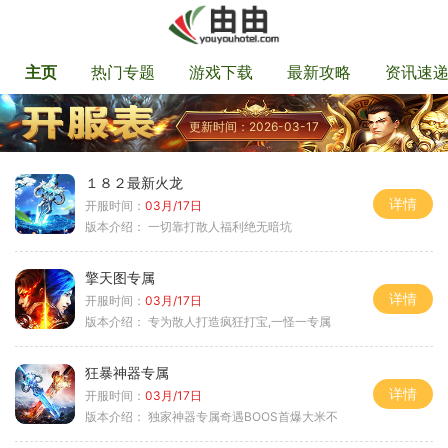
主页
热门专题
游戏下载
最新攻略
资讯速
更新时间：2026-03-17
１８２最新火龙
详情
开服时间：
03月/17日
版本介绍：
一切靠打散人福利绝无暗坑
擎天图专属
详情
开服时间：
03月/17日
版本介绍：
专为散人打造疯狂打宝,一怪一专属
狂暴神器专属
详情
开服时间：
03月/17日
版本介绍：
独家神器专属奇遇BOOS首爆大米不