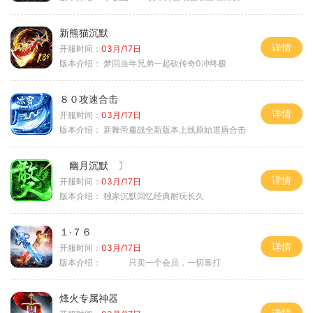
新熊猫沉默
详情
开服时间：
03月/17日
版本介绍：
梦回当年兄弟一起砍传奇0冲终极
８０攻速合击
详情
开服时间：
03月/17日
版本介绍：
新舞帝鏖战全新版本上线原始道盾合击
幽月沉默 〕
详情
开服时间：
03月/17日
版本介绍：
独家沉默回忆经典耐玩长久
１·７６
详情
开服时间：
03月/17日
版本介绍：
只卖一个会员，一切靠打
烽火专属神器
详情