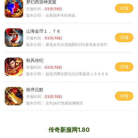
梦幻西游神宠篇
详情
开服时间：
03月/19日
版本介绍：
全新副本等你来战
山海金币１．７６
详情
开服时间：
03月/19日
版本介绍：
屠龙赤月封顶地图BOSS多装备全靠打
秋风传纪
详情
开服时间：
03月/19日
版本介绍：
超低消费全新玩法沙奖最高１８８８８
秩序沉默
详情
开服时间：
03月/19日
版本介绍：
全民pk打怪爆装爽翻天
传奇新服网1.80