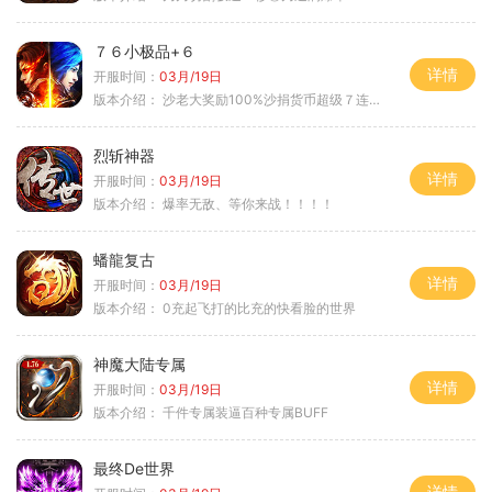
７６小极品+６
详情
开服时间：
03月/19日
版本介绍：
沙老大奖励100%沙捐货币超级７连鞭尸
烈斩神器
详情
开服时间：
03月/19日
版本介绍：
爆率无敌、等你来战！！！！
蟠龍复古
详情
开服时间：
03月/19日
版本介绍：
0充起飞打的比充的快看脸的世界
神魔大陆专属
详情
开服时间：
03月/19日
版本介绍：
千件专属装逼百种专属BUFF
最终De世界
详情