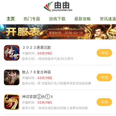
主页
热门专题
游戏下载
最新攻略
资讯速
更新时间：2026-03-19
２０２３逐鹿沉默
详情
开服时间：
03月/19日
版本介绍：
纯绿色版本只卖30元周卡
散人７６复古神器
详情
开服时间：
03月/19日
版本介绍：
荐 充值靠打无小怪爆率高零充玩砍的爽
神话雷霆②合①Ｘ
详情
开服时间：
03月/19日
版本介绍：
自动合成自捡自回散人追梦自动挂机