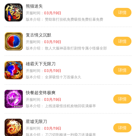
熊猫迷失
详情
开服时间：
03月/19日
版本介绍：
赞助靠打挂机免费吸怪免费狂暴免费
复古情义沉默
详情
开服时间：
03月/19日
版本介绍：
散人大服神器靠打剧情专属小怪爆全部
雄霸天下无限刀
详情
开服时间：
03月/19日
版本介绍：
全屏吸怪十万首爆永久
快餐超变终极爽
详情
开服时间：
03月/19日
版本介绍：
上线送吸怪挂机捡物回収满爆率
星墟无限刀
详情
开服时间：
03月/19日
版本介绍：
刀刀切割极速一秒⑩刀送满爆率