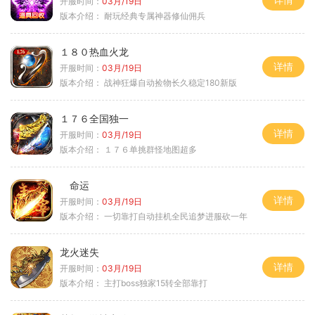
开服时间：
03月/19日
版本介绍：
耐玩经典专属神器修仙佣兵
１８０热血火龙
详情
开服时间：
03月/19日
版本介绍：
战神狂爆自动捡物长久稳定180新版
１７６全国独一
详情
开服时间：
03月/19日
版本介绍：
１７６单挑群怪地图超多
命运
详情
开服时间：
03月/19日
版本介绍：
一切靠打自动挂机全民追梦进服砍一年
龙火迷失
详情
开服时间：
03月/19日
版本介绍：
主打boss独家15转全部靠打